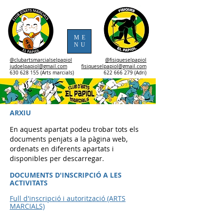
ME
NU
@clubartsmarcialselpapiol
@fisiqueselpapiol
judoelpapiol@gmail.com
fisiqueselpapiol@gmail.com
630 628 155 (Arts marcials)
622 666 279 (Adri)
ARXIU
En aquest apartat podeu trobar tots els
documents penjats a la pàgina web,
ordenats en diferents apartats i
disponib
les per descarregar.
DOCUMENTS D'INSCRIPCIÓ A LES
ACTIVITATS
Full d'inscripció i autorització (ARTS
MARCIALS)