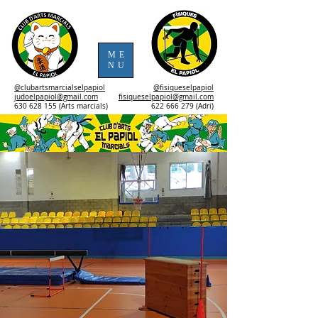
ME
NU
@clubartsmarcialselpapiol
@fisiqueselpapiol
judoelpapiol@gmail.com
fisiqueselpapiol@gmail.com
630 628 155 (Arts marcials)
622 666 279 (Adri)