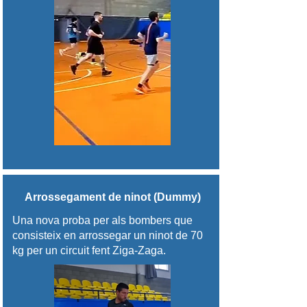
Arrossegament de ninot (Dummy)
Una nova proba per als bombers que
consisteix en arrossegar un ninot de 70
kg per un circuit fent Ziga-Zaga.