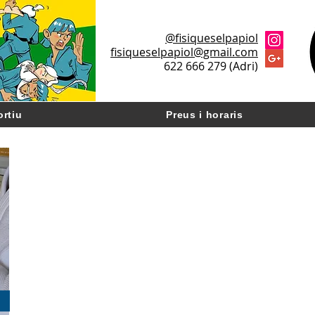
@fisiqueselpapiol
fisiqueselpapiol@gmail.com
622 666 279 (Adri)
ortiu
Preus i horaris