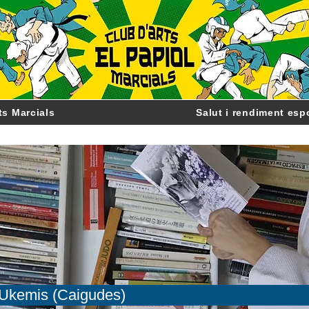
ts Marcials
Salut i rendiment esp
Ukemis (Caigudes)