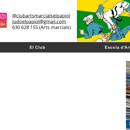
@clubartsmarcialselpapiol
judoelpapiol@gmail.com
630 628 155 (Arts marcials)
El Club
Escola d'Ar