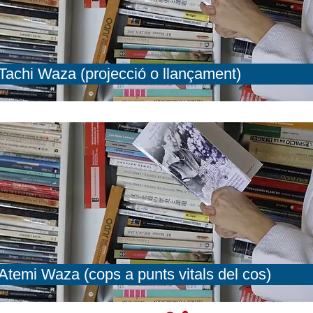
Tachi Waza (projecció o llançament)
Atemi Waza (cops a punts vitals del cos)