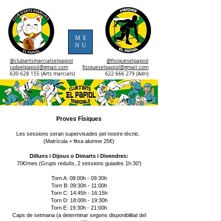
ME
NU
@clubartsmarcialselpapiol
@fisiqueselpapiol
judoelpapiol@gmail.com
fisiqueselpapiol@gmail.com
630 628 155 (Arts marcials)
622 666 279 (Adri)
Proves Físiques
Les sessions seran supervisades pel nostre tècnic.
(Matrícula + fitxa alumne 25€)
Dilluns i Dijous o Dimarts i Divendres:
70€/mes (Grups reduïts, 2 sessions guiades 1h:30')
Torn A: 08:00h - 09:30h
Torn B: 09:30h - 11:00h
Torn C: 14:45h - 16:15h
Torn D: 18:00h - 19:30h
Torn E: 19:30h - 21:00h
Caps de setmana (a determinar segons disponibilitat del