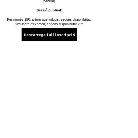
pavelló)
Sessió puntual:
Per només 15€, al torn que vulguis, segons disponibilitat.
Simulacre d'examen, segons disponibilitat 25€.
Descarrega full inscripció